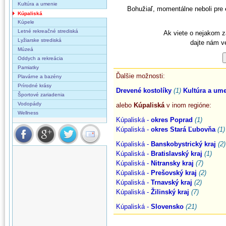
Kultúra a umenie
Bohužiaľ, momentálne neboli pre
Kúpaliská
Kúpele
Letné rekreačné strediská
Ak viete o nejakom z
Lyžiarske strediská
dajte nám v
Múzeá
Oddych a rekreácia
Pamiatky
Ďalšie možnosti:
Plavárne a bazény
Prírodné krásy
Drevené kostolíky
(1)
Kultúra a um
Športové zariadenia
Vodopády
alebo
Kúpaliská
v inom regióne:
Wellness
Kúpaliská -
okres Poprad
(1)
Kúpaliská -
okres Stará Ľubovňa
(1)
Kúpaliská -
Banskobystrický kraj
(2)
Kúpaliská -
Bratislavský kraj
(1)
Kúpaliská -
Nitransky kraj
(7)
Kúpaliská -
Prešovský kraj
(2)
Kúpaliská -
Trnavský kraj
(2)
Kúpaliská -
Žilinský kraj
(7)
Kúpaliská -
Slovensko
(21)