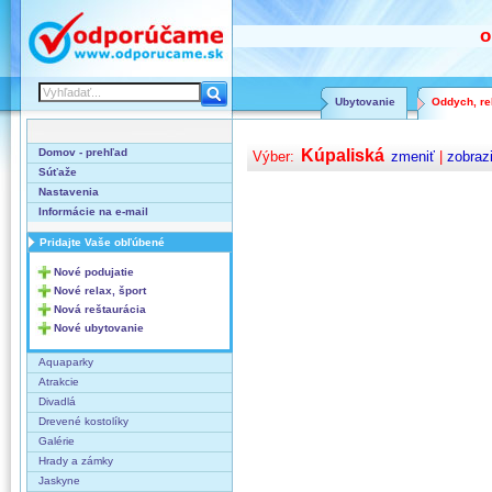
o
Ubytovanie
Oddych, rel
Domov - prehľad
Kúpaliská
Výber:
zmeniť
|
zobraz
Súťaže
Nastavenia
Informácie na e-mail
Pridajte Vaše obľúbené
Nové podujatie
Nové relax, šport
Nová reštaurácia
Nové ubytovanie
Aquaparky
Atrakcie
Divadlá
Drevené kostolíky
Galérie
Hrady a zámky
Jaskyne