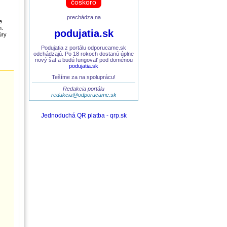
čoskoro
prechádza na
e
h.
podujatia.sk
úry
Podujatia z portálu odporucame.sk
odchádzajú. Po 18 rokoch dostanú úplne
nový šat a budú fungovať pod doménou
podujatia.sk
Tešíme za na spoluprácu!
Redakcia portálu
redakcia@odporucame.sk
Jednoduchá QR platba - qrp.sk