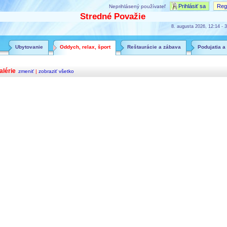
Prihlásiť sa
Regi
Neprihlásený používateľ
Stredné Považie
8. augusta 2026, 12:14 - 3
Ubytovanie
Oddych, relax, šport
Reštaurácie a zábava
Podujatia a
alérie
zmeniť
|
zobraziť všetko