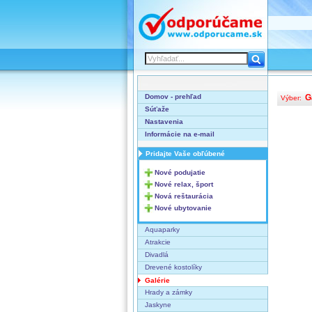
Domov - prehľad
G
Výber:
Súťaže
Nastavenia
Informácie na e-mail
Pridajte Vaše obľúbené
Nové podujatie
Nové relax, šport
Nová reštaurácia
Nové ubytovanie
Aquaparky
Atrakcie
Divadlá
Drevené kostolíky
Galérie
Hrady a zámky
Jaskyne