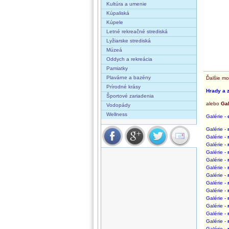
Kultúra a umenie
Kúpaliská
Kúpele
Letné rekreačné strediská
Lyžiarske strediská
Múzeá
Oddych a rekreácia
Pamiatky
Plavárne a bazény
Ďalšie mo
Prírodné krásy
Hrady a 
Športové zariadenia
alebo
Gal
Vodopády
Wellness
Galérie -
Galérie -
Galérie -
Galérie -
Galérie -
Galérie -
Galérie -
Galérie -
Galérie -
Galérie -
Galérie -
Galérie -
Galérie -
Galérie -
Galérie -