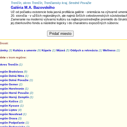
Trenčín, okres Trenčín, Trenčiansky kraj, Stredné Považie
Galéria M.A. Bazovského
Už od počiatku existencie bola jasná profilácia galérie - orientácia na výtvarné umeni
20. storočia - v užších regionálnych, ale najmä širších celoslovenských súvislostiac
Zameranie na modernú výtvarnú kultúru sa najbezprostrednejšie premietlo do štrukt
jej zbierkového fondu a následne logicky i do charakteru expozičných súborov.
žnosti:
zámky
(3)
Kultúra a umenie
(9)
Kúpele
(1)
Múzeá
(5)
Oddych a rekreácia
(1)
Wellness
(1)
érie
v inom regióne:
okres Trenčín
(1)
región Bratislava
(9)
región Dolná Nitra
(1)
región Dolné Považie
(1)
región Gemer
(2)
región Horehronie
(1)
región Horné Považie
(2)
región Horný Zemplín
(1)
región Košice
(2)
región Kysuce
(1)
región Liptov
(4)
región Novohrad
(1)
región Orava
(3)
región Podpoľanie
(1)
región Podunajsko
(2)