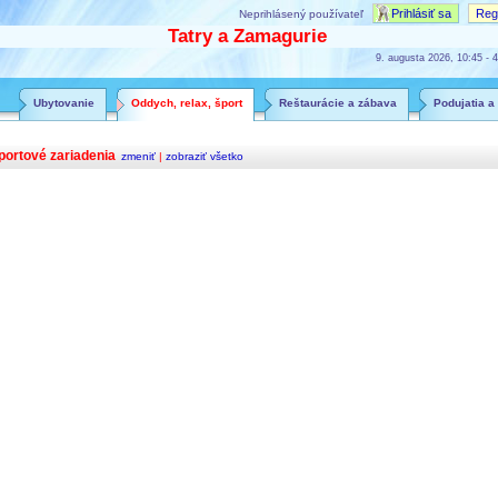
Prihlásiť sa
Regi
Neprihlásený používateľ
Tatry a Zamagurie
9. augusta 2026, 10:45 - 4
Ubytovanie
Oddych, relax, šport
Reštaurácie a zábava
Podujatia a
portové zariadenia
zmeniť
|
zobraziť všetko