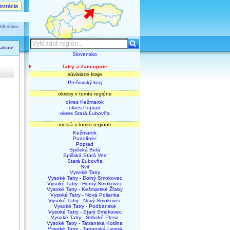
strácia
68 online
 akcie
Slovensko
Tatry a Zamagurie
súvisiace kraje
Prešovský kraj
okresy v tomto regióne
okres Kežmarok
okres Poprad
okres Stará Ľubovňa
mestá v tomto regióne
Kežmarok
Podolínec
Poprad
Spišská Belá
Spišská Stará Ves
Stará Ľubovňa
Svit
Vysoké Tatry
Vysoké Tatry - Dolný Smokovec
Vysoké Tatry - Horný Smokovec
Vysoké Tatry - Kežmarské Žľaby
Vysoké Tatry - Nová Polianka
Vysoké Tatry - Nový Smokovec
Vysoké Tatry - Podbanské
Vysoké Tatry - Starý Smokovec
Vysoké Tatry - Štrbské Pleso
Vysoké Tatry - Tatranská Kotlina
Vysoké Tatry - Tatranská Lesná