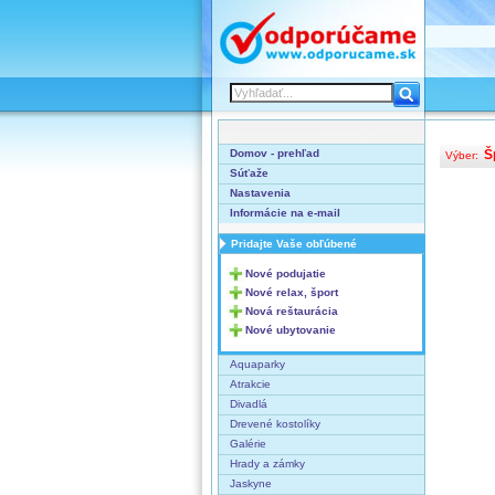
Domov - prehľad
Š
Výber:
Súťaže
Nastavenia
Informácie na e-mail
Pridajte Vaše obľúbené
Nové podujatie
Nové relax, šport
Nová reštaurácia
Nové ubytovanie
Aquaparky
Atrakcie
Divadlá
Drevené kostolíky
Galérie
Hrady a zámky
Jaskyne