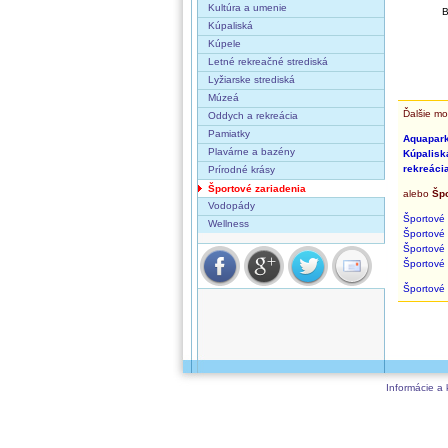
Kultúra a umenie
B
Kúpaliská
Kúpele
Letné rekreačné strediská
Lyžiarske strediská
Múzeá
Ďalšie mo
Oddych a rekreácia
Pamiatky
Aquapar
Plavárne a bazény
Kúpalisk
rekreáci
Prírodné krásy
Športové zariadenia
alebo
Špo
Vodopády
Športové 
Wellness
Športové 
Športové 
Športové 
Športové 
Informácie a 