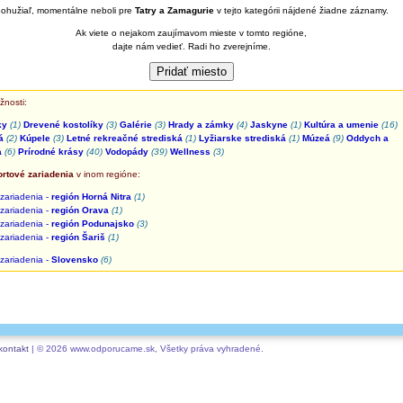
ohužiaľ, momentálne neboli pre
Tatry a Zamagurie
v tejto kategórii nájdené žiadne záznamy.
Ak viete o nejakom zaujímavom mieste v tomto regióne,
dajte nám vedieť. Radi ho zverejníme.
žnosti:
ky
(1)
Drevené kostolíky
(3)
Galérie
(3)
Hrady a zámky
(4)
Jaskyne
(1)
Kultúra a umenie
(16)
á
(2)
Kúpele
(3)
Letné rekreačné strediská
(1)
Lyžiarske strediská
(1)
Múzeá
(9)
Oddych a
a
(6)
Prírodné krásy
(40)
Vodopády
(39)
Wellness
(3)
rtové zariadenia
v inom regióne:
zariadenia -
región Horná Nitra
(1)
zariadenia -
región Orava
(1)
zariadenia -
región Podunajsko
(3)
zariadenia -
región Šariš
(1)
zariadenia -
Slovensko
(6)
kontakt
| © 2026 www.odporucame.sk, Všetky práva vyhradené.