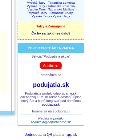
Vysoké Tatry - Tatranská Lomnica
Vysoké Tatry - Tatranská Polianka
Vysoké Tatry - Tatranské Matliare
Vysoké Tatry - Tatranské Zruby
Vysoké Tatry - Vyšné Hágy
Tatry a Zamagurie
Čo by sa tak dnes dalo?
POZOR PRICHÁDZA ZMENA
Sekcia "Podujatia a akcie"
čoskoro
prechádza na
podujatia.sk
Podujatia z portálu odporucame.sk
odchádzajú. Po 18 rokoch dostanú úplne
nový šat a budú fungovať pod doménou
podujatia.sk
Tešíme za na spoluprácu!
Redakcia portálu
redakcia@odporucame.sk
Jednoduchá QR platba - qrp.sk