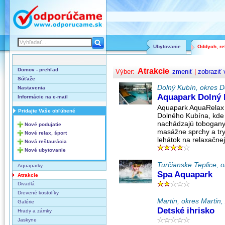
Ubytovanie
Oddych, rel
Domov - prehľad
Atrakcie
Výber:
zmeniť
|
zobraziť 
Súťaže
Dolný Kubín, okres Do
Nastavenia
Aquapark Dolný 
Informácie na e-mail
Aquapark AquaRelax D
Pridajte Vaše obľúbené
Dolného Kubína, kde 
nachádzajú tobogany, 
Nové podujatie
masážne sprchy a trys
Nové relax, šport
lehátok na relaxačne
Nová reštaurácia
Nové ubytovanie
Turčianske Teplice, o
Aquaparky
Spa Aquapark
Atrakcie
Divadlá
Drevené kostolíky
Martin, okres Martin, 
Galérie
Detské ihrisko
Hrady a zámky
Jaskyne