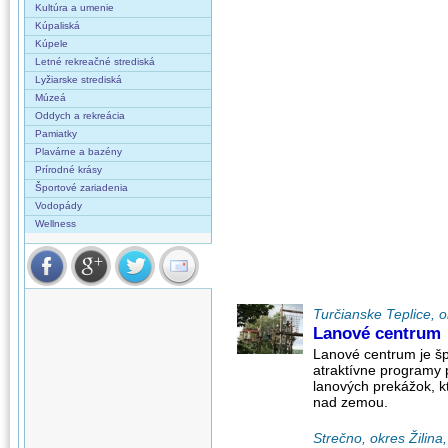
Kultúra a umenie
Kúpaliská
Kúpele
Letné rekreačné strediská
Lyžiarske strediská
Múzeá
Oddych a rekreácia
Pamiatky
Plavárne a bazény
Prírodné krásy
Športové zariadenia
Vodopády
Wellness
Turčianske Teplice, o
Lanové centrum
Lanové centrum je šp
atraktívne programy p
lanových prekážok, k
nad zemou.
Strečno, okres Žilina