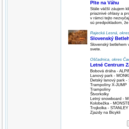
Plte na Váhu
Stále väčší záujem kl
priaznivé ohlasy a pr
v rámci tejto nezvyča
sú predpokladom, že a
Rajecká Lesná, okres 
Slovenský Betle
Slovenský betlehem v
svete.
Oščadnica, okres Čad
Letné Centrum 
Bobová dráha - AL
Lanový park - MON
Detský lanový park
Trampolíny X-JUMP
Trampolíny
Štvorkolky
Letný snowboard -
Kolobežka - MONST
Trojkolka - STANLE
Zjazdy na Bicykli