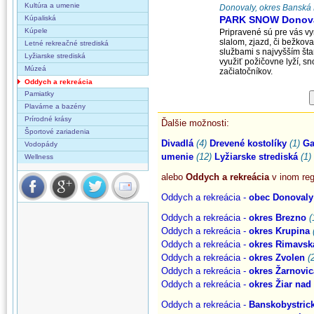
Kultúra a umenie
Donovaly, okres Banská B
Kúpaliská
PARK SNOW Donov
Kúpele
Pripravené sú pre vás vy
slalom, zjazd, či bežkova
Letné rekreačné strediská
službami s najvyšším š
Lyžiarske strediská
využiť požičovne lyží, sn
Múzeá
začiatočníkov.
Oddych a rekreácia
Pamiatky
Plavárne a bazény
Prírodné krásy
Ďalšie možnosti:
Športové zariadenia
Divadlá
(4)
Drevené kostolíky
(1)
Ga
Vodopády
umenie
(12)
Lyžiarske strediská
(1)
Wellness
alebo
Oddych a rekreácia
v inom reg
Oddych a rekreácia -
obec Donovaly
Oddych a rekreácia -
okres Brezno
(
Oddych a rekreácia -
okres Krupina
Oddych a rekreácia -
okres Rimavsk
Oddych a rekreácia -
okres Zvolen
(
Oddych a rekreácia -
okres Žarnovic
Oddych a rekreácia -
okres Žiar na
Oddych a rekreácia -
Banskobystrick