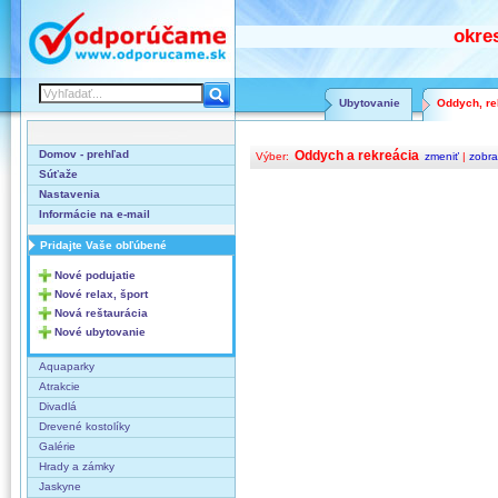
okre
Ubytovanie
Oddych, rel
Domov - prehľad
Oddych a rekreácia
Výber:
zmeniť
|
zobra
Súťaže
Nastavenia
Informácie na e-mail
Pridajte Vaše obľúbené
Nové podujatie
Nové relax, šport
Nová reštaurácia
Nové ubytovanie
Aquaparky
Atrakcie
Divadlá
Drevené kostolíky
Galérie
Hrady a zámky
Jaskyne