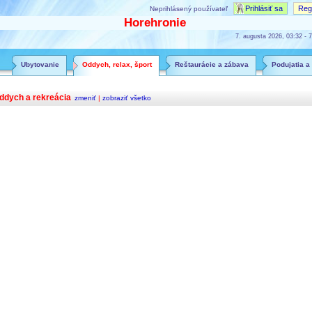
Prihlásiť sa
Regi
Neprihlásený používateľ
Horehronie
7. augusta 2026, 03:32 - 7
Ubytovanie
Oddych, relax, šport
Reštaurácie a zábava
Podujatia a
ddych a rekreácia
zmeniť
|
zobraziť všetko