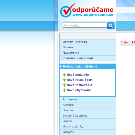
Domov - prehľad
O
Výber:
Súťaže
Nastavenia
Informácie na e-mail
Pridajte Vaše obľúbené
Nové podujatie
Nové relax, šport
Nová reštaurácia
Nové ubytovanie
Aquaparky
Atrakcie
Divadlá
Drevené kostolíky
Galérie
Hrady a zámky
Jaskyne