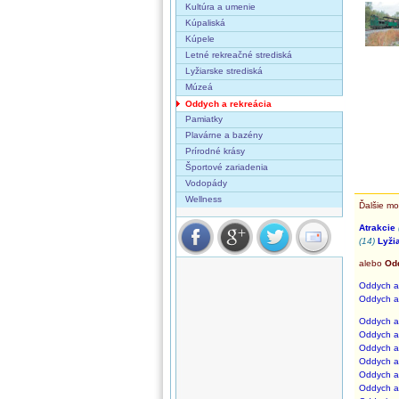
Kultúra a umenie
Kúpaliská
Kúpele
Letné rekreačné strediská
Lyžiarske strediská
Múzeá
Oddych a rekreácia
Pamiatky
Plavárne a bazény
Prírodné krásy
Športové zariadenia
Vodopády
Wellness
Ďalšie mo
Atrakcie
(14)
Lyži
alebo
Od
Oddych a 
Oddych a 
Oddych a 
Oddych a 
Oddych a 
Oddych a 
Oddych a 
Oddych a 