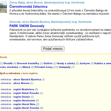
Čierny Balog, okres Brezno, Banskobystrický kraj, Horehronie
Čiernohronská železnica
Z pôvodne lesnej železničky sa zrekonštruoval 12 km úsek z Čierneho Balogu do
Hronca a do Vydrovskej doliny. Na stanici v Čiernom Balogu sa nachádza múzeum.
Donovaly, okres Banská Bystrica, Banskobystrický kraj, Horehronie
PARK SNOW Donovaly
Pripravené sú pre vás vynikajúce lyžiarske podmienky so skvelými traťami na slalo
zjazd, či bežkovanie, alebo čoraz atraktívnejší snowboarding - so službami s najvy
štandardom. V našom Parku Snow Donovaly môžete využiť požičovne lyží,
snowboardov, ski-servisov, ako aj lyžiarskych škôl pre začiatočníkov.
žnosti:
(1)
Divadlá
(4)
Drevené kostolíky
(1)
Galérie
(1)
Hrady a zámky
(2)
Jaskyne
(3)
Kultúra a um
arske strediská
(1)
Múzeá
(6)
Prírodné krásy
(10)
Vodopády
(7)
dych a rekreácia
v inom regióne:
rekreácia -
okres Banská Bystrica
(1)
rekreácia -
okres Brezno
(1)
rekreácia -
región Bratislava
(5)
rekreácia -
región Dolné Považie
(1)
rekreácia -
región Gemer
(1)
rekreácia -
región Horehronie
(2)
rekreácia -
región Horná Nitra
(2)
rekreácia -
región Horné Považie
(8)