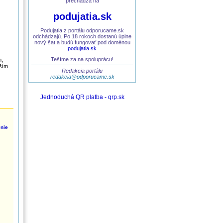
prechádza na
podujatia.sk
Podujatia z portálu odporucame.sk
odchádzajú. Po 18 rokoch dostanú úplne
nový šat a budú fungovať pod doménou
podujatia.sk
Tešíme za na spoluprácu!
m,
šším
Redakcia portálu
redakcia@odporucame.sk
Jednoduchá QR platba - qrp.sk
enie