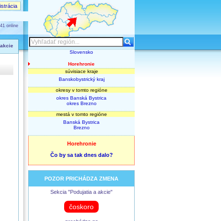
strácia
41 online
 akcie
Slovensko
Horehronie
súvisiace kraje
Banskobystrický kraj
okresy v tomto regióne
okres Banská Bystrica
okres Brezno
mestá v tomto regióne
Banská Bystrica
Brezno
Horehronie
Čo by sa tak dnes dalo?
POZOR PRICHÁDZA ZMENA
Sekcia "Podujatia a akcie"
čoskoro