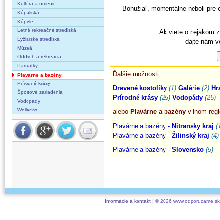
Kultúra a umenie
Bohužiaľ, momentálne neboli pre
Kúpaliská
Kúpele
Letné rekreačné strediská
Ak viete o nejakom z
Lyžiarske strediská
dajte nám v
Múzeá
Oddych a rekreácia
Pamiatky
Ďalšie možnosti:
Plavárne a bazény
Prírodné krásy
Drevené kostolíky
(1)
Galérie
(2)
Hr
Športové zariadenia
Prírodné krásy
(25)
Vodopády
(25)
Vodopády
Wellness
alebo
Plavárne a bazény
v inom regi
Plavárne a bazény -
Nitransky kraj
(
Plavárne a bazény -
Žilinský kraj
(4)
Plavárne a bazény -
Slovensko
(5)
Informácie a kontakt
| © 2026 www.odporucame.sk,