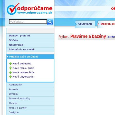
o
Ubytovanie
Oddych, rel
Domov - prehľad
Plavárne a bazény
Výber:
zmen
Súťaže
Nastavenia
Informácie na e-mail
Pridajte Vaše obľúbené
Nové podujatie
Nové relax, šport
Nová reštaurácia
Nové ubytovanie
Aquaparky
Atrakcie
Divadlá
Drevené kostolíky
Galérie
Hrady a zámky
Jaskyne