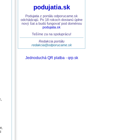
podujatia.sk
Podujatia z portálu odporucame.sk
odchádzajú. Po 18 rokoch dostanú úplne
nový šat a budú fungovať pod doménou
podujatia.sk
Tešíme za na spoluprácu!
Redakcia portálu
redakcia@odporucame.sk
Jednoduchá QR platba - qrp.sk
c,
v,
i