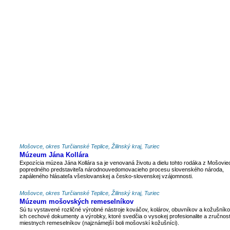
Mošovce, okres Turčianské Teplice, Žilinský kraj, Turiec
Múzeum Jána Kollára
Expozícia múzea Jána Kollára sa je venovaná životu a dielu tohto rodáka z Mošovie
popredného predstaviteľa národnouvedomovacieho procesu slovenského národa,
zapáleného hlásateľa všeslovanskej a česko-slovenskej vzájomnosti.
Mošovce, okres Turčianské Teplice, Žilinský kraj, Turiec
Múzeum mošovských remeselníkov
Sú tu vystavené rozličné výrobné nástroje kováčov, kolárov, obuvníkov a kožušníko
ich cechové dokumenty a výrobky, ktoré svedčia o vysokej profesionalite a zručnost
miestnych remeselníkov (najznámejší boli mošovskí kožušníci).