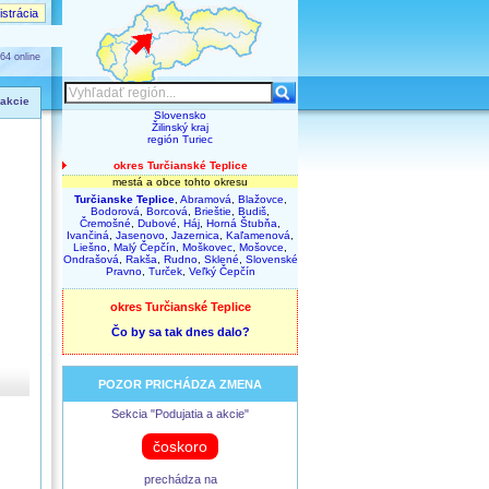
strácia
64 online
 akcie
Slovensko
Žilinský kraj
región Turiec
okres Turčianské Teplice
mestá a obce tohto okresu
Turčianske Teplice
,
Abramová
,
Blažovce
,
Bodorová
,
Borcová
,
Brieštie
,
Budiš
,
Čremošné
,
Dubové
,
Háj
,
Horná Štubňa
,
Ivančiná
,
Jasenovo
,
Jazernica
,
Kaľamenová
,
Liešno
,
Malý Čepčín
,
Moškovec
,
Mošovce
,
Ondrašová
,
Rakša
,
Rudno
,
Sklené
,
Slovenské
Pravno
,
Turček
,
Veľký Čepčín
okres Turčianské Teplice
Čo by sa tak dnes dalo?
POZOR PRICHÁDZA ZMENA
Sekcia "Podujatia a akcie"
čoskoro
prechádza na