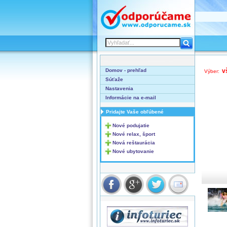
Domov - prehľad
v
Výber:
Súťaže
Nastavenia
Informácie na e-mail
Pridajte Vaše obľúbené
Nové podujatie
Nové relax, šport
Nová reštaurácia
Nové ubytovanie