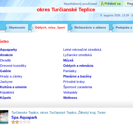
Prihlásiť sa
Regi
Neprihlásený používateľ
okres Turčianské Teplice
8. augusta 2026, 13:29 - 5
Ubytovanie
Oddych, relax, šport
Reštaurácie a zábava
Podujatia a
šetko
Aquaparky
Letné rekreačné strediská
Atrakcie
Lyžiarske strediská
Divadlá
Múzeá
Drevené kostolíky
Oddych a rekreácia
Galérie
Pamiatky
Hrady a zámky
Plavárne a bazény
Jaskyne
Prírodné krásy
Kultúra a umenie
Športové zariadenia
Kúpaliská
Vodopády
Kúpele
Wellness
Turčianske Teplice, okres Turčianské Teplice, Žilinský kraj, Turiec
Spa Aquapark