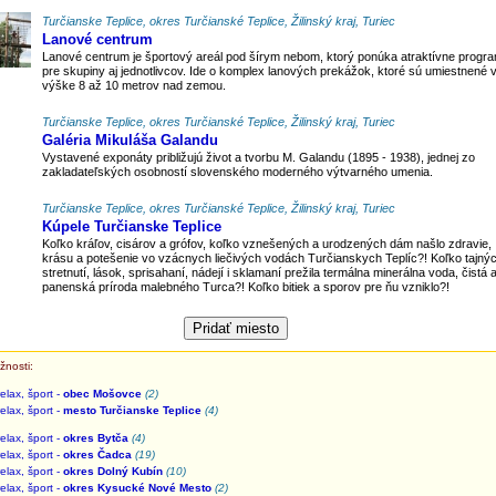
Turčianske Teplice, okres Turčianské Teplice, Žilinský kraj, Turiec
Lanové centrum
Lanové centrum je športový areál pod šírym nebom, ktorý ponúka atraktívne progr
pre skupiny aj jednotlivcov. Ide o komplex lanových prekážok, ktoré sú umiestnené 
výške 8 až 10 metrov nad zemou.
Turčianske Teplice, okres Turčianské Teplice, Žilinský kraj, Turiec
Galéria Mikuláša Galandu
Vystavené exponáty približujú život a tvorbu M. Galandu (1895 - 1938), jednej zo
zakladateľských osobností slovenského moderného výtvarného umenia.
Turčianske Teplice, okres Turčianské Teplice, Žilinský kraj, Turiec
Kúpele Turčianske Teplice
Koľko kráľov, cisárov a grófov, koľko vznešených a urodzených dám našlo zdravie,
krásu a potešenie vo vzácnych liečivých vodách Turčianskych Teplíc?! Koľko tajný
stretnutí, lások, sprisahaní, nádejí i sklamaní prežila termálna minerálna voda, čistá 
panenská príroda malebného Turca?! Koľko bitiek a sporov pre ňu vzniklo?!
žnosti:
elax, šport -
obec Mošovce
(2)
elax, šport -
mesto Turčianske Teplice
(4)
elax, šport -
okres Bytča
(4)
elax, šport -
okres Čadca
(19)
elax, šport -
okres Dolný Kubín
(10)
elax, šport -
okres Kysucké Nové Mesto
(2)