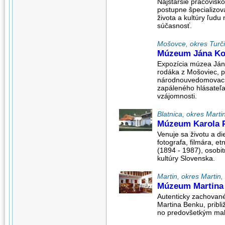
Najstaršie pracovisk
postupne špecializo
života a kultúry ľudu
súčasnosť.
Mošovce, okres Turčia
Múzeum Jána Kol
Expozícia múzea Jána
rodáka z Mošoviec, p
národnouvedomovaci
zapáleného hlásateľa
vzájomnosti.
Blatnica, okres Martin
Múzeum Karola P
Venuje sa životu a 
fotografa, filmára, et
(1894 - 1987), osobi
kultúry Slovenska.
Martin, okres Martin, 
Múzeum Martina
Autenticky zachované
Martina Benku, pribl
no predovšetkým malia