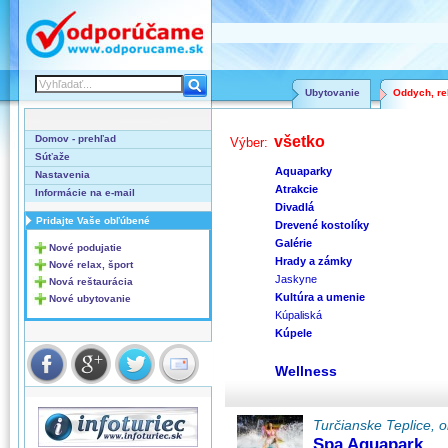
Ubytovanie
Oddych, rel
Domov - prehľad
všetko
Výber:
Súťaže
Aquaparky
Nastavenia
Atrakcie
Informácie na e-mail
Divadlá
Pridajte Vaše obľúbené
Drevené kostolíky
Galérie
Nové podujatie
Hrady a zámky
Nové relax, šport
Jaskyne
Nová reštaurácia
Kultúra a umenie
Nové ubytovanie
Kúpaliská
Kúpele
Wellness
Turčianske Teplice, o
Spa Aquapark