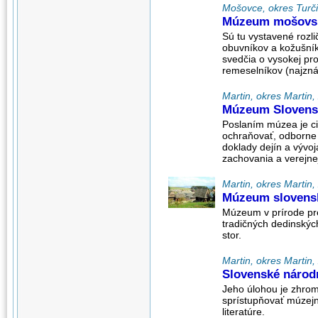
Mošovce, okres Turčia
Múzeum mošovsk
Sú tu vystavené rozli
obuvníkov a kožušník
svedčia o vysokej pro
remeselníkov (najzná
Martin, okres Martin, 
Múzeum Slovens
Poslaním múzea je c
ochraňovať, odborne 
doklady dejín a vývo
zachovania a verejne
Martin, okres Martin, 
Múzeum slovensk
Múzeum v prírode prez
tradičných dedinskýc
stor.
Martin, okres Martin, 
Slovenské národ
Jeho úlohou je zhrom
sprístupňovať múzej
literatúre.