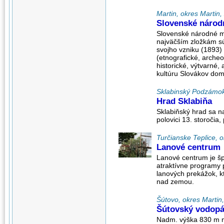
Martin, okres Martin, 
Slovenské národ
Slovenské národné mú
najväčším zložkám 
svojho vzniku (1893)
(etnografické, archeo
historické, výtvarné,
kultúru Slovákov doma
Sklabinský Podzámok, 
Hrad Sklabiňa
Sklabiňský hrad sa na
polovici 13. storočia
Turčianske Teplice, o
Lanové centrum
Lanové centrum je šp
atraktívne programy p
lanových prekážok, k
nad zemou.
Šútovo, okres Martin, 
Šútovský vodop
Nadm. výška 830 m n