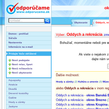
ok
Ubytovanie
Oddych, rel
Domov - prehľad
Oddych a rekreácia
Výber:
zme
Súťaže
Bohužiaľ, momentálne neboli pre
o
Nastavenia
Informácie na e-mail
Pridajte Vaše obľúbené
Ak viete o nejakom z
dajte nám v
Nové podujatie
Nové relax, šport
Nová reštaurácia
Nové ubytovanie
Ďalšie možnosti:
Aquaparky
Hrady a zámky
(2)
Kultúra a umenie
(3)
Múze
Atrakcie
alebo
Oddych a rekreácia
v inom reg
Divadlá
Drevené kostolíky
Oddych a rekreácia -
okres Banská B
Galérie
Oddych a rekreácia -
okres Brezno
(
Hrady a zámky
Oddych a rekreácia -
okres Krupina
Jaskyne