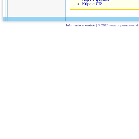
Kúpele Číž
Informácie a kontakt
| © 2026 www.odporucame.sk,