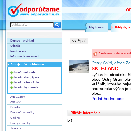
o
Ubytovanie
Oddych, rel
Domov - prehľad
Súťaže
Nastavenia
Nedávno pridané a ešt
Informácie na e-mail
Ostrý Grúň, okres Ža
Pridajte Vaše obľúbené
SKI BLANC
Nové podujatie
Lyžiarske stredisko 
Nové relax, šport
obce Ostrý Grúň, okr
Nová reštaurácia
Vtáčnik, ktorého naj
Nové ubytovanie
nadmorská výška je 
plesa.
Aquaparky
Pridať hodnotenie
Atrakcie
Divadlá
Drevené kostolíky
Bližšie informácie
Galérie
Lyž
Hrady a zámky
Jaskyne