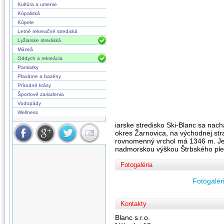
Kultúra a umenie
Kúpaliská
Kúpele
Letné rekreačné strediská
Lyžiarske strediská
Múzeá
Oddych a rekreácia
Pamiatky
Plavárne a bazény
Prírodné krásy
Športové zariadenia
Vodopády
Wellness
iarske stredisko Ski-Blanc sa nac
okres Žarnovica, na východnej str
rovnomenný vrchol má 1346 m. Je
nadmorskou výškou Štrbského ple
Fotogaléria
Fotogaléri
Kontakty
Blanc s.r.o.