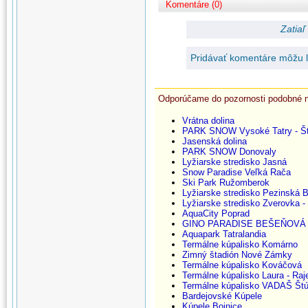
Komentáre (0)
Zatiaľ
Pridávať komentáre môžu le
Odporúčame do pozornosti podobné 
Vrátna dolina
PARK SNOW Vysoké Tatry - Št
Jasenská dolina
PARK SNOW Donovaly
Lyžiarske stredisko Jasná
Snow Paradise Veľká Rača
Ski Park Ružomberok
Lyžiarske stredisko Pezinská 
Lyžiarske stredisko Zverovka -
AquaCity Poprad
GINO PARADISE BEŠEŇOVÁ
Aquapark Tatralandia
Termálne kúpalisko Komárno
Zimný štadión Nové Zámky
Termálne kúpalisko Kováčová
Termálne kúpalisko Laura - Raj
Termálne kúpalisko VADAŠ Štú
Bardejovské Kúpele
Kúpele Bojnice