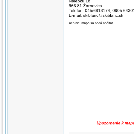
Nálepku 18
966 81 Žarnovica
Telefón: 045/6813174, 0905 6430
E-mail: skiblanc@skiblanc.sk
ach nie, mapa sa nedá načítať...
Upozornenie k map