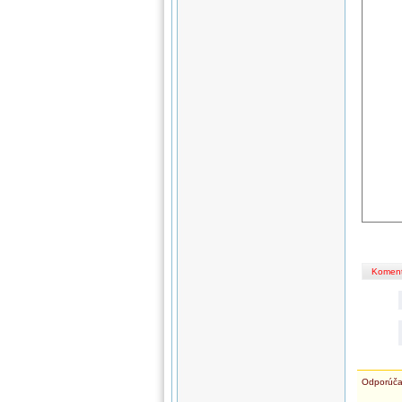
Koment
Odporúča