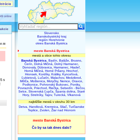
strácia
49 online
 akcie
Slovensko
Banskobystrický kraj
región Horehronie
okres Banská Bystrica
M-98
mesto Banská Bystrica
mestá a obce tohto okresu
Banská Bystrica
,
Badín
,
Baláže
,
Brusno
,
Čerín
,
Dolná Mičiná
,
Dolný Harmanec
,
Donovaly
,
Dúbravica
,
Harmanec
,
Hiadeľ
,
Horná Mičiná
,
Horné Pršany
,
Hrochoť
,
Hronsek
,
Kordíky
,
Králiky
,
Kynceľová
,
Ľubietová
,
Lučatín
,
Malachov
,
Medzibrod
,
45 s
Môlča
,
Moštenica
,
Motyčky
,
Nemce
,
Oravce
,
.
Podkonice
,
Pohronský Bukovec
,
Poniky
,
Povrazník
,
Priechod
,
Riečka
,
Sebedín - Bečov
,
Selce
,
Slovenská Ľupča
,
Špania dolina
,
Staré
Hory
,
Strelníky
,
Tajov
,
Turecká
,
Vlkanová
najbližšie mestá v okruhu 30 km
Detva
,
Handlová
,
Kremnica
,
Sliač
,
Turčianske
Teplice
,
Zvolen
,
Žiar nad Hronom
mesto Banská Bystrica
Čo by sa tak dnes dalo?