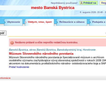
Prihlásiť sa
Regi
Neprihlásený používateľ
mesto Banská Bystrica
6. augusta 2026, 20:48 - 3
Ubytovanie
Oddych, relax, šport
Reštaurácie a zábava
Podujatia a
Nedávno pridané a ešte neprešlo redakčnou kontrolou.
Banská Bystrica, okres Banská Bystrica, Banskobystrický kraj, Horehronie
Múzeum Slovenského národného povstania
Múzeum Slovenského národného povstania je špecializované múzeum s archívom
osobitného významu zachytávajúce vývoj slovenskej spoločnosti v rokoch 1938 19
akcentom na dokumentáciu protifašistického národno- oslobodzovacieho boja a SNP
Pridať hodnotenie
 informácie