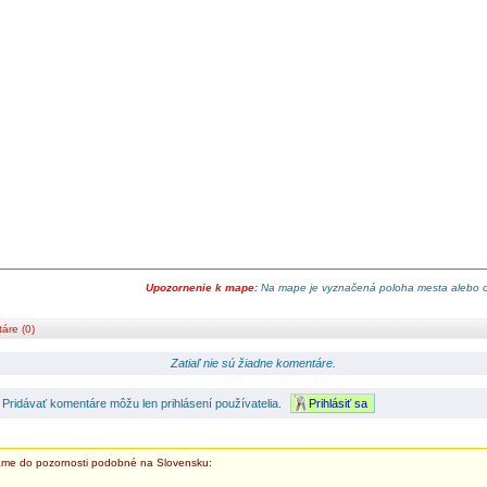
Upozornenie k mape:
Na mape je vyznačená poloha mesta alebo 
áre (0)
Zatiaľ nie sú žiadne komentáre.
Pridávať komentáre môžu len prihlásení používatelia.
Prihlásiť sa
me do pozornosti podobné na Slovensku: