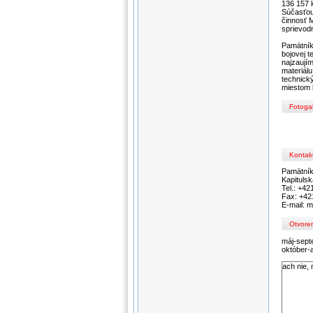
136 157 
Súčasťou
činnosť 
sprievod
Pamätník
bojovej 
najzaujím
materiálu
technick
miestom 
Fotogal
Kontak
Pamätník
Kapituls
Tel.: +42
Fax: +42
E-mail: 
Otvore
máj-sept
október-a
ach nie, 