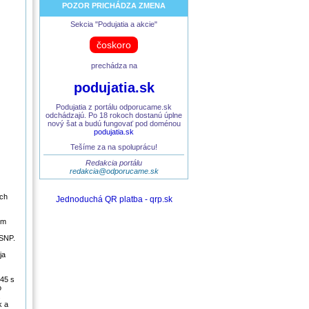
POZOR PRICHÁDZA ZMENA
Sekcia "Podujatia a akcie"
čoskoro
prechádza na
podujatia.sk
Podujatia z portálu odporucame.sk
odchádzajú. Po 18 rokoch dostanú úplne
nový šat a budú fungovať pod doménou
podujatia.sk
Tešíme za na spoluprácu!
Redakcia portálu
redakcia@odporucame.sk
ých
Jednoduchá QR platba - qrp.sk
ým
 SNP.
ja
945 s
o
.
k a