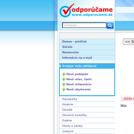
Domov - prehľad
Súťaže
Nastavenia
Informácie na e-mail
Pridajte Vaše obľúbené
Nové podujatie
Nové relax, šport
Nová reštaurácia
Nové ubytovanie
Bližšie
Aquaparky
Atrakcie
Múz
Divadlá
Drevené kostolíky
Galérie
Hrady a zámky
Jaskyne