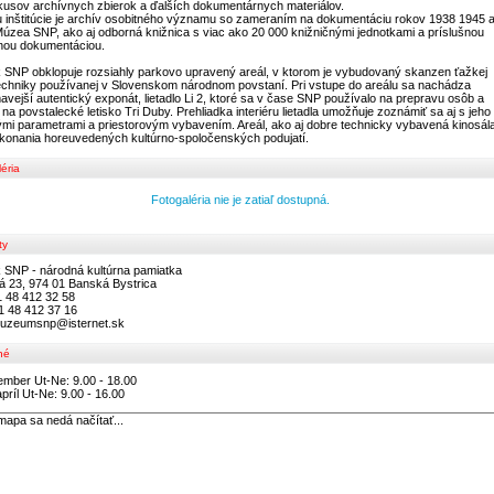
kusov archívnych zbierok a ďalších dokumentárnych materiálov.
 inštitúcie je archív osobitného významu so zameraním na dokumentáciu rokov 1938 1945 
Múzea SNP, ako aj odborná knižnica s viac ako 20 000 knižničnými jednotkami a príslušnou
nou dokumentáciou.
 SNP obklopuje rozsiahly parkovo upravený areál, v ktorom je vybudovaný skanzen ťažkej
techniky používanej v Slovenskom národnom povstaní. Pri vstupe do areálu sa nachádza
avejší autentický exponát, lietadlo Li 2, ktoré sa v čase SNP používalo na prepravu osôb a
 na povstalecké letisko Tri Duby. Prehliadka interiéru lietadla umožňuje zoznámiť sa aj s jeho
ými parametrami a priestorovým vybavením. Areál, ako aj dobre technicky vybavená kinosál
konania horeuvedených kultúrno-spoločenských podujatí.
éria
Fotogaléria nie je zatiaľ dostupná.
ty
 SNP - národná kultúrna pamiatka
ká 23, 974 01 Banská Bystrica
1 48 412 32 58
1 48 412 37 16
muzeumsnp@isternet.sk
né
ember Ut-Ne: 9.00 - 18.00
príl Ut-Ne: 9.00 - 16.00
mapa sa nedá načítať...