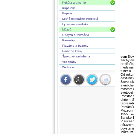
Kultúra a umenie
Kúpaliská
Kúpele
Letné rekreačné strediská
Lyžiarske strediská
Múzeá
Oddych a rekreácia
Pamiatky
Plavárne a bazény
Prírodné krásy
Športové zariadenia
eum Slov
zachytáv
Vodopády
protifaš
Wellness
medzinár
funkciu.
Od roku 
časti his
Slovenske
symboliz
mostom a
svetovej 
Priestor
ohňom. S
represál
Pamätník
Múzeum S
1955. Sv
Banskej 
V súčasn
dôrazom 
povstania
Múzeum d