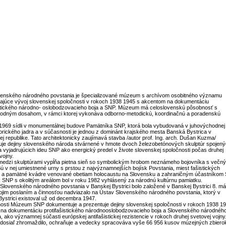
enského národného povstania je špecializované múzeum s archívom osobitného významu
ajúce vývoj slovenskej spoločnosti v rokoch 1938 1945 s akcentom na dokumentáciu
istického národno- oslobodzovacieho boja a SNP. Múzeum má celoslovenskú pôsobnosť s
odným dosahom, v rámci ktorej vykonáva odborno-metodickú, koordinačnú a poradenskú
1969 sídli v monumentálnej budove Pamätníka SNP, ktorá bola vybudovaná v juhovýchodnej
torického jadra a v súčasnosti je jednou z dominánt krajského mesta Banská Bystrica v
j republike. Tato architektonicky zaujímavá stavba /autor prof. Ing. arch. Dušan Kuzma/
uje dejiny slovenského národa stvárnené v hmote dvoch železobetónových skulptúr spojen
 vyjadrujúcich ideu SNP ako energický predel v živote slovenskej spoločnosti počas druhej
vojny.
 medzi skulptúrami vypĺňa pietna sieň so symbolickým hrobom neznámeho bojovníka s večn
ú v nej umiestnené urny s prstou z najvýznamnejších bojísk Povstania, miest fašistických
ií a pamätné kvádre venované obetiam holocaustu na Slovensku a zahraničným účastníkom
 SNP s okolitým areálom bol v roku 1982 vyhlásený za národnú kultúrnu pamiatku.
lovenského národného povstania v Banskej Bystrici bolo založené v Banskej Bystrici 8. má
ojim poslaním a činnosťou nadviazalo na Ústav Slovenského národného povstania, ktorý v
Bystrici existoval už od decembra 1947.
osti Múzeum SNP dokumentuje a prezentuje dejiny slovenskej spoločnosti v rokoch 1938 1
na dokumentáciu protifašistického národnooslobodzovacieho boja a Slovenského národnéh
, ako významnej súčasti európskej antifašistickej rezistencie v rokoch druhej svetovej vojny
osiaľ zhromaždilo, ochraňuje a vedecky spracováva vyše 66 956 kusov múzejných zbiero