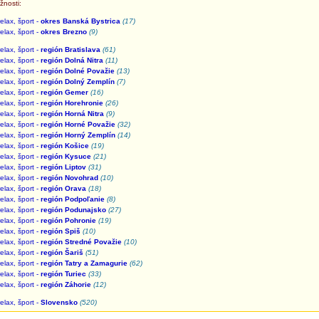
žnosti:
elax, šport -
okres Banská Bystrica
(17)
elax, šport -
okres Brezno
(9)
elax, šport -
región Bratislava
(61)
elax, šport -
región Dolná Nitra
(11)
elax, šport -
región Dolné Považie
(13)
elax, šport -
región Dolný Zemplín
(7)
elax, šport -
región Gemer
(16)
elax, šport -
región Horehronie
(26)
elax, šport -
región Horná Nitra
(9)
elax, šport -
región Horné Považie
(32)
elax, šport -
región Horný Zemplín
(14)
elax, šport -
región Košice
(19)
elax, šport -
región Kysuce
(21)
elax, šport -
región Liptov
(31)
elax, šport -
región Novohrad
(10)
elax, šport -
región Orava
(18)
elax, šport -
región Podpoľanie
(8)
elax, šport -
región Podunajsko
(27)
elax, šport -
región Pohronie
(19)
elax, šport -
región Spiš
(10)
elax, šport -
región Stredné Považie
(10)
elax, šport -
región Šariš
(51)
elax, šport -
región Tatry a Zamagurie
(62)
elax, šport -
región Turiec
(33)
elax, šport -
región Záhorie
(12)
elax, šport -
Slovensko
(520)