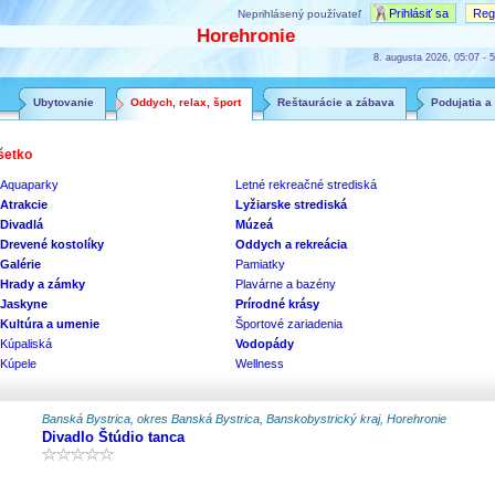
Prihlásiť sa
Regi
Neprihlásený používateľ
Horehronie
8. augusta 2026, 05:07 - 5
Ubytovanie
Oddych, relax, šport
Reštaurácie a zábava
Podujatia a
šetko
Aquaparky
Letné rekreačné strediská
Atrakcie
Lyžiarske strediská
Divadlá
Múzeá
Drevené kostolíky
Oddych a rekreácia
Galérie
Pamiatky
Hrady a zámky
Plavárne a bazény
Jaskyne
Prírodné krásy
Kultúra a umenie
Športové zariadenia
Kúpaliská
Vodopády
Kúpele
Wellness
Banská Bystrica, okres Banská Bystrica, Banskobystrický kraj, Horehronie
Divadlo Štúdio tanca