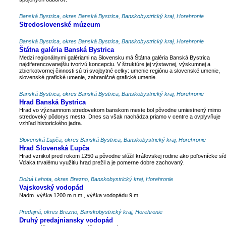
Banská Bystrica, okres Banská Bystrica, Banskobystrický kraj, Horehronie
Stredoslovenské múzeum
Banská Bystrica, okres Banská Bystrica, Banskobystrický kraj, Horehronie
Štátna galéria Banská Bystrica
Medzi regionálnymi galériami na Slovensku má Štátna galéria Banská Bystrica
najdiferencovanejšiu tvorivú koncepciu. V štruktúre jej výstavnej, výskumnej a
zbierkotvornej činnosti sú tri svojbytné celky: umenie regiónu a slovenské umenie,
slovenské grafické umenie, zahraničné grafické umenie.
Banská Bystrica, okres Banská Bystrica, Banskobystrický kraj, Horehronie
Hrad Banská Bystrica
Hrad vo významnom stredovekom banskom meste bol pôvodne umiestnený mimo
stredoveký pôdorys mesta. Dnes sa však nachádza priamo v centre a ovplyvňuje
vzhľad historického jadra.
Slovenská Ľupča, okres Banská Bystrica, Banskobystrický kraj, Horehronie
Hrad Slovenská Ľupča
Hrad vznikol pred rokom 1250 a pôvodne slúžil kráľovskej rodine ako poľovnícke síd
Vďaka trvalému využitiu hrad prežil a je pomerne dobre zachovaný.
Dolná Lehota, okres Brezno, Banskobystrický kraj, Horehronie
Vajskovský vodopád
Nadm. výška 1200 m n.m., výška vodopádu 9 m.
Predajná, okres Brezno, Banskobystrický kraj, Horehronie
Druhý predajniansky vodopád