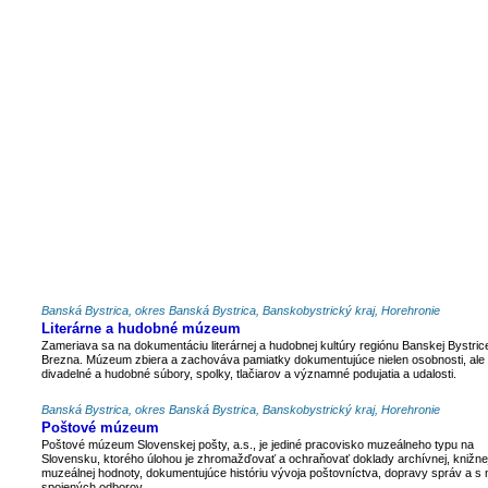
Banská Bystrica, okres Banská Bystrica, Banskobystrický kraj, Horehronie
Literárne a hudobné múzeum
Zameriava sa na dokumentáciu literárnej a hudobnej kultúry regiónu Banskej Bystric
Brezna. Múzeum zbiera a zachováva pamiatky dokumentujúce nielen osobnosti, ale 
divadelné a hudobné súbory, spolky, tlačiarov a významné podujatia a udalosti.
Banská Bystrica, okres Banská Bystrica, Banskobystrický kraj, Horehronie
Poštové múzeum
Poštové múzeum Slovenskej pošty, a.s., je jediné pracovisko muzeálneho typu na
Slovensku, ktorého úlohou je zhromažďovať a ochraňovať doklady archívnej, knižnej
muzeálnej hodnoty, dokumentujúce históriu vývoja poštovníctva, dopravy správ a s 
spojených odborov.