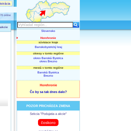
strácia
76 online
 akcie
Slovensko
Horehronie
súvisiace kraje
Banskobystrický kraj
okresy v tomto regióne
okres Banská Bystrica
okres Brezno
mestá v tomto regióne
Banská Bystrica
Brezno
Horehronie
Čo by sa tak dnes dalo?
POZOR PRICHÁDZA ZMENA
Sekcia "Podujatia a akcie"
čoskoro