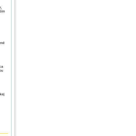
m,
šším
ené
ca
ou
kej