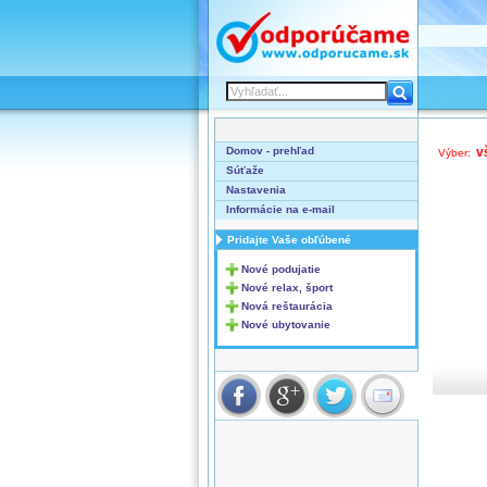
Domov - prehľad
v
Výber:
Súťaže
Nastavenia
Informácie na e-mail
Pridajte Vaše obľúbené
Nové podujatie
Nové relax, šport
Nová reštaurácia
Nové ubytovanie