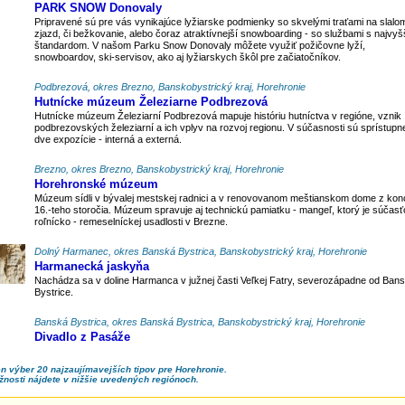
PARK SNOW Donovaly
Pripravené sú pre vás vynikajúce lyžiarske podmienky so skvelými traťami na slalo
zjazd, či bežkovanie, alebo čoraz atraktívnejší snowboarding - so službami s najvy
štandardom. V našom Parku Snow Donovaly môžete využiť požičovne lyží,
snowboardov, ski-servisov, ako aj lyžiarskych škôl pre začiatočníkov.
Podbrezová, okres Brezno, Banskobystrický kraj, Horehronie
Hutnícke múzeum Železiarne Podbrezová
Hutnícke múzeum Železiarní Podbrezová mapuje históriu hutníctva v regióne, vznik
podbrezovských železiarní a ich vplyv na rozvoj regionu. V súčasnosti sú sprístupn
dve expozície - interná a externá.
Brezno, okres Brezno, Banskobystrický kraj, Horehronie
Horehronské múzeum
Múzeum sídli v bývalej mestskej radnici a v renovovanom meštianskom dome z kon
16.-teho storočia. Múzeum spravuje aj technickú pamiatku - mangeľ, ktorý je súčasť
roľnícko - remeselníckej usadlosti v Brezne.
Dolný Harmanec, okres Banská Bystrica, Banskobystrický kraj, Horehronie
Harmanecká jaskyňa
Nachádza sa v doline Harmanca v južnej časti Veľkej Fatry, severozápadne od Bans
Bystrice.
Banská Bystrica, okres Banská Bystrica, Banskobystrický kraj, Horehronie
Divadlo z Pasáže
en výber 20 najzaujímavejších tipov pre Horehronie.
žnosti nájdete v nižšie uvedených regiónoch.