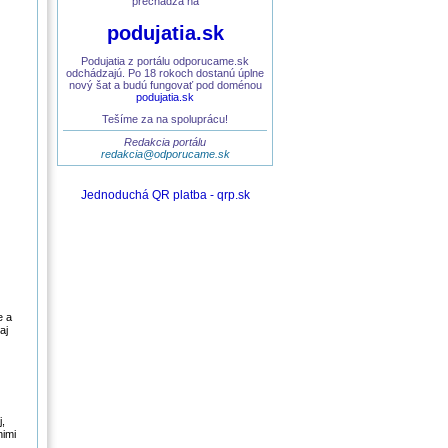
prechádza na
podujatia.sk
Podujatia z portálu odporucame.sk
odchádzajú. Po 18 rokoch dostanú úplne
nový šat a budú fungovať pod doménou
podujatia.sk
Tešíme za na spoluprácu!
Redakcia portálu
redakcia@odporucame.sk
Jednoduchá QR platba - qrp.sk
e a
aj
,
nimi