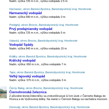
Nadm. výška 725 m n.m., výška vodopádu 2.5 m.
Harmanec, okres Banská Bystrica, Banskobystrický kraj, Horehronie
Harmanecký vodopád
Nadm. výška 590 m n.m., výška vodopádu 3 m.
Predajná, okres Brezno, Banskobystrický kraj, Horehronie
Prvý predajniansky vodopád
Nadm. výška 725 m n.m., výška vodopádu 5 m.
Valaská, okres Brezno, Banskobystrický kraj, Horehronie
Vodopád Spády
Nadm. výška 940 m n.m., výška vodopádu 15 m.
Králiky, okres Banská Bystrica, Banskobystrický kraj, Horehronie
Králický vodopád
Nadm. výška: 650 m n.m., výška vodopádu 7 m.
Tajov, okres Banská Bystrica, Banskobystrický kraj, Horehronie
Veľký tajovský vodopád
Nadm. výška: 575 m n.m., výška vodopádu 3 m.
Čierny Balog, okres Brezno, Banskobystrický kraj, Horehronie
Čiernohronská železnica
Z pôvodne lesnej železničky sa zrekonštruoval 12 km úsek z Čierneho Balogu do
Hronca a do Vydrovskej doliny. Na stanici v Čiernom Balogu sa nachádza múzeum.
Donovaly, okres Banská Bystrica, Banskobystrický kraj, Horehronie