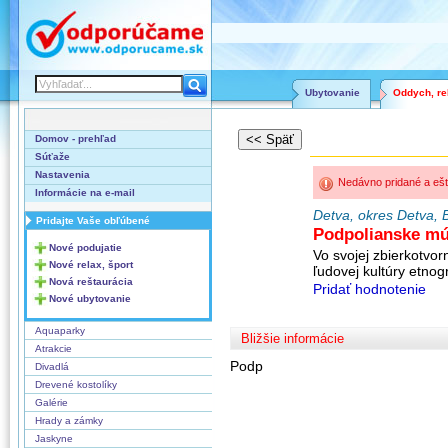
Ubytovanie
Oddych, rel
Domov - prehľad
Súťaže
Nastavenia
Nedávno pridané a ešt
Informácie na e-mail
Detva, okres Detva, 
Pridajte Vaše obľúbené
Podpolianske m
Nové podujatie
Vo svojej zbierkotvor
Nové relax, šport
ľudovej kultúry etnog
Nová reštaurácia
Pridať hodnotenie
Nové ubytovanie
Aquaparky
Bližšie informácie
Atrakcie
Podp
Divadlá
Drevené kostolíky
Galérie
Hrady a zámky
Jaskyne