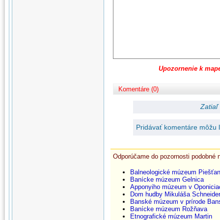
Upozornenie k map
Komentáre (0)
Zatiaľ
Pridávať komentáre môžu le
Odporúčame do pozornosti podobné 
Balneologické múzeum Piešťa
Banícke múzeum Gelnica
Apponyiho múzeum v Oponicia
Dom hudby Mikuláša Schneider
Banské múzeum v prírode Bans
Banícke múzeum Rožňava
Etnografické múzeum Martin