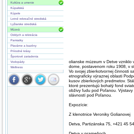
Kultúra a umenie
Kúpaliská
Kúpele
Letné rekreačné strediská
Lyžiarske strediská
Múzeá
Oddych a rekreácia
Pamiatky
Plavárne a bazény
Prírodné krásy
Športové zariadenia
olianske múzeum v Detve vzniklo 
Vodopády
dome, postavenom roku 1908, v sta
Wellness
Vo svojej zbierkotvornej činnosti 
etnograficky výraznej oblasti Po
kusov zbierkových predmetov. Stá
ktoré prezentujú bohatý fond svi
obživy ľudu pod Poľanou. Výstavy 
slávností pod Poľanou.
Expozície:
Z klenotnice Veroniky Golianovej
Detva, Partizánska 75, +421 45 5
Detva v prameňoch