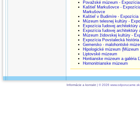
Považské múzeum - Expozícia
Kaštieľ Markušovce - Expozícia
Markušovce
Kaštieľ v Budimíre - Expozícia 
Múzeum telesnej kultúry - Exp
Expozícia ľudovej architektúry
Expozícia ľudovej architektúry
Múzeum židovskej kultúry - Ex
Expozícia Povstalecká história
Gemersko - malohontské múz
Hipologické múzeum (Múzeum 
Liptovské múzeum
Hontianske múzeum a galéria 
Hornonitrianske múzeum
Informácie a kontakt
| © 2026 www.odporucame.sk,