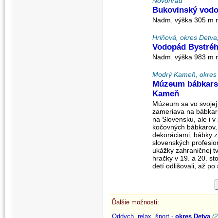
Novohrad
Bukovinský vod
Nadm. výška 305 m n
Hriňová, okres Detva
Vodopád Bystréh
Nadm. výška 983 m n
Modrý Kameň, okres V
Múzeum bábkarsk
Kameň
Múzeum sa vo svojej 
zameriava na bábkarsk
na Slovensku, ale i v
kočovných bábkarov, 
dekoráciami, bábky z 
slovenských profesio
ukážky zahraničnej tv
hračky v 19. a 20. st
detí odlišovali, až po
Ďalšie možnosti:
Oddych, relax, šport -
okres Detva
(2