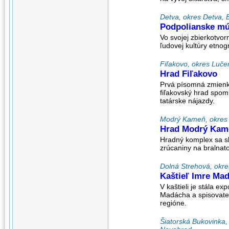
Detva, okres Detva, 
Podpolianske m
Vo svojej zbierkotvor
ľudovej kultúry etnog
Fiľakovo, okres Luče
Hrad Fiľakovo
Prvá písomná zmienka
fiľakovský hrad spomí
tatárske nájazdy.
Modrý Kameň, okres V
Hrad Modrý Kam
Hradný komplex sa sk
zrúcaniny na bralnat
Dolná Strehová, okre
Kaštieľ Imre Ma
V kaštieli je stála e
Madácha a spisovateľov
regióne.
Šiatorská Bukovinka,