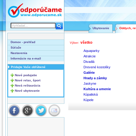
Ubytovanie
Oddych, rel
Domov - prehľad
všetko
Výber:
Súťaže
Aquaparky
Nastavenia
Atrakcie
Informácie na e-mail
Divadlá
Pridajte Vaše obľúbené
Drevené kostolíky
Galérie
Nové podujatie
Hrady a zámky
Nové relax, šport
Jaskyne
Nová reštaurácia
Kultúra a umenie
Nové ubytovanie
Kúpaliská
Kúpele