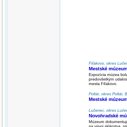
Fiľakovo, okres Luče
Mestské múzeum
Expozícia múzea bola 
predovšetkým udalosti
mesta Fiľakovo.
Poltár, okres Poltár,
Mestské múzeum
Lučenec, okres Lučen
Novohradské múz
Múzeum dokumentuje 
na vývoj sklárstva, s