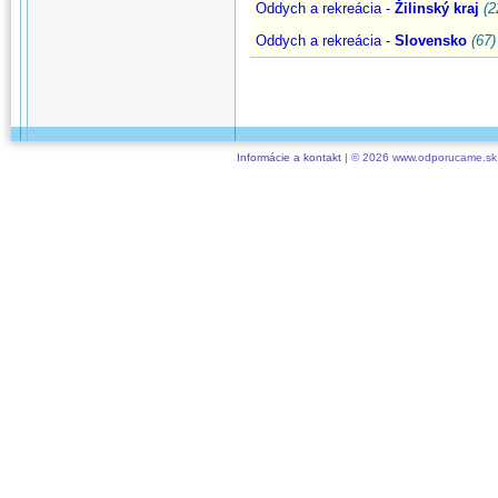
Oddych a rekreácia -
Žilinský kraj
(2
Oddych a rekreácia -
Slovensko
(67)
Informácie a kontakt
| © 2026 www.odporucame.sk,