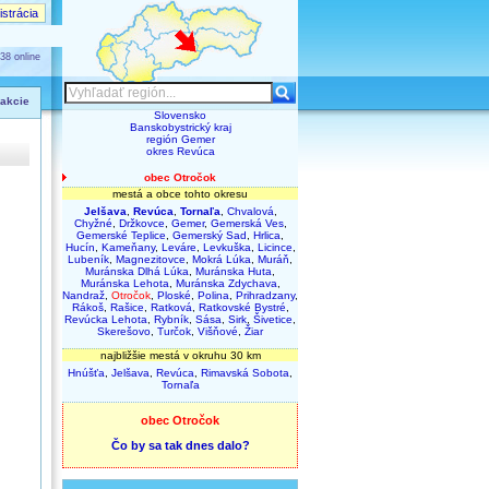
strácia
38 online
 akcie
Slovensko
Banskobystrický kraj
región Gemer
okres Revúca
obec Otročok
mestá a obce tohto okresu
Jelšava
,
Revúca
,
Tornaľa
,
Chvalová
,
Chyžné
,
Držkovce
,
Gemer
,
Gemerská Ves
,
Gemerské Teplice
,
Gemerský Sad
,
Hrlica
,
Hucín
,
Kameňany
,
Leváre
,
Levkuška
,
Licince
,
Lubeník
,
Magnezitovce
,
Mokrá Lúka
,
Muráň
,
Muránska Dlhá Lúka
,
Muránska Huta
,
Muránska Lehota
,
Muránska Zdychava
,
Nandraž
,
Otročok
,
Ploské
,
Polina
,
Prihradzany
,
Rákoš
,
Rašice
,
Ratková
,
Ratkovské Bystré
,
Revúcka Lehota
,
Rybník
,
Sása
,
Sirk
,
Šivetice
,
Skerešovo
,
Turčok
,
Višňové
,
Žiar
najbližšie mestá v okruhu 30 km
Hnúšťa
,
Jelšava
,
Revúca
,
Rimavská Sobota
,
Tornaľa
obec Otročok
Čo by sa tak dnes dalo?