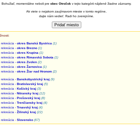
Bohužiaľ, momentálne neboli pre
obec Otročok
v tejto kategórii nájdené žiadne záznamy.
Ak viete o nejakom zaujímavom mieste v tomto regióne,
dajte nám vedieť. Radi ho zverejníme.
žnosti:
rekreácia -
okres Banská Bystrica
(1)
rekreácia -
okres Brezno
(1)
rekreácia -
okres Krupina
(1)
rekreácia -
okres Rimavská Sobota
(1)
rekreácia -
okres Zvolen
(2)
rekreácia -
okres Žarnovica
(1)
rekreácia -
okres Žiar nad Hronom
(2)
rekreácia -
Banskobystrický kraj
(9)
rekreácia -
Bratislavský kraj
(5)
rekreácia -
Košický kraj
(3)
rekreácia -
Nitransky kraj
(12)
rekreácia -
Prešovský kraj
(8)
rekreácia -
Trenčiansky kraj
(4)
rekreácia -
Trnavský kraj
(4)
rekreácia -
Žilinský kraj
(22)
rekreácia -
Slovensko
(67)