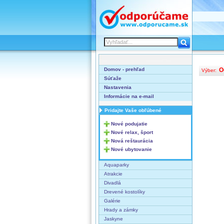
Domov - prehľad
O
Výber:
Súťaže
Nastavenia
Informácie na e-mail
Pridajte Vaše obľúbené
Nové podujatie
Nové relax, šport
Nová reštaurácia
Nové ubytovanie
Aquaparky
Atrakcie
Divadlá
Drevené kostolíky
Galérie
Hrady a zámky
Jaskyne