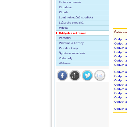
Kultúra a umenie
Kúpaliská
Kúpele
Letné rekreačné strediská
Lyžiarske strediská
Múzeá
Ďalšie mo
Oddych a rekreácia
Pamiatky
Oddych a 
Plavárne a bazény
Oddych a 
Oddych a 
Prírodné krásy
Oddych a 
Športové zariadenia
Oddych a 
Vodopády
Oddych a 
Wellness
Oddych a 
Oddych a 
Oddych a 
Oddych a 
Oddych a 
Oddych a 
Oddych a 
Oddych a 
Oddych a 
Oddych a 