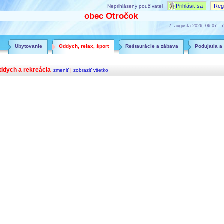
Prihlásiť sa
Regi
Neprihlásený používateľ
obec Otročok
7. augusta 2026, 06:07 - 7
Ubytovanie
Oddych, relax, šport
Reštaurácie a zábava
Podujatia a
ddych a rekreácia
zmeniť
|
zobraziť všetko