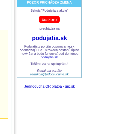
POZOR PRICHÁDZA ZMENA
Sekcia "Podujatia a akcie"
čoskoro
prechádza na
podujatia.sk
Podujatia z portálu odporucame.sk
odchádzajú. Po 18 rokoch dostanú úplne
nový šat a budú fungovať pod doménou
podujatia.sk
Tešíme za na spoluprácu!
Redakcia portálu
redakcia@odporucame.sk
Jednoduchá QR platba - qrp.sk