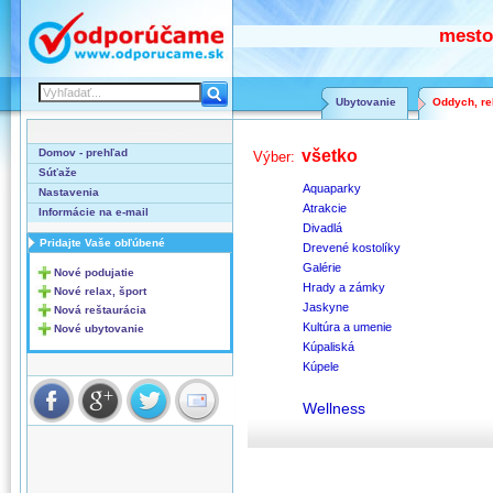
mesto
Ubytovanie
Oddych, rel
Domov - prehľad
všetko
Výber:
Súťaže
Aquaparky
Nastavenia
Atrakcie
Informácie na e-mail
Divadlá
Pridajte Vaše obľúbené
Drevené kostolíky
Galérie
Nové podujatie
Hrady a zámky
Nové relax, šport
Jaskyne
Nová reštaurácia
Kultúra a umenie
Nové ubytovanie
Kúpaliská
Kúpele
Wellness