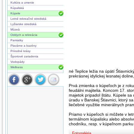
Kultúra a umenie
Kúpaliská
Kúpele
Letné rekreačné strediská
Lyžiarske strediská
Múzeá
Oddych a rekreácia
Pamiatky
Plavárne a bazény
Prírodné krásy
Športové zariadenia
Vodopády
Wellness
né Teplice ležia na úpätí Štiavni
prekrásnej idylickej lesnatej dolin
Prvá zmienka o kúpeľoch je z roku 
feudálni majitelia. Koncom 17. sto
majetok pripadol štátu. Kúpele sa
úradu v Banskej Štiavnici, ktorý s
liečebné využitie minerálnych pra
Priamo v kúpeľoch si môžete v let
termálnom kúpalisku alebo absolv
chodníku, resp. v kúpeľnom parku
Fotogaléria