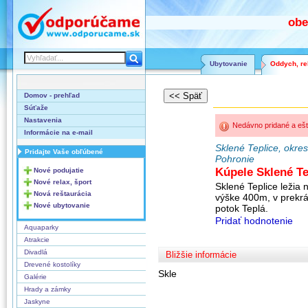
obe
Ubytovanie
Oddych, rel
Domov - prehľad
Súťaže
Nastavenia
Nedávno pridané a ešt
Informácie na e-mail
Sklené Teplice, okre
Pridajte Vaše obľúbené
Pohronie
Kúpele Sklené Te
Nové podujatie
Nové relax, šport
Sklené Teplice ležia 
Nová reštaurácia
výške 400m, v prekrás
Nové ubytovanie
potok Teplá.
Pridať hodnotenie
Aquaparky
Atrakcie
Divadlá
Bližšie informácie
Drevené kostolíky
Skle
Galérie
Hrady a zámky
Jaskyne