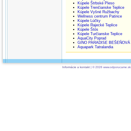
Kúpele Štrbské Pleso
Kúpele Trenčianske Teplice
Kúpele Vyšné Ružbachy
Wellness centrum Patince
Kúpele Lúčky
Kúpele Rajecké Teplice
Kúpele Štós
Kúpele Turčianske Teplice
AquaCity Poprad
GINO PARADISE BEŠEŇOVÁ
Aquapark Tatralandia
Informácie a kontakt
| © 2026 www.odporucame.sk,