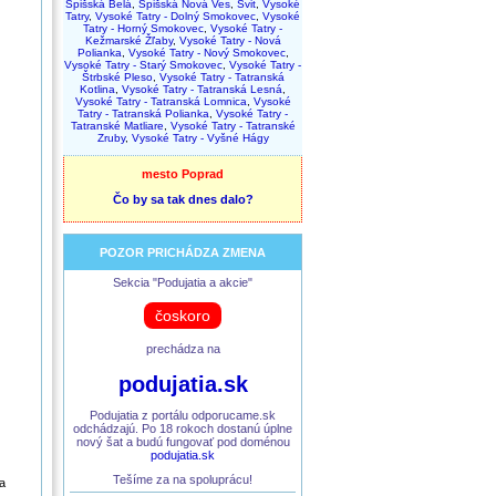
Spišská Belá
,
Spišská Nová Ves
,
Svit
,
Vysoké
Tatry
,
Vysoké Tatry - Dolný Smokovec
,
Vysoké
Tatry - Horný Smokovec
,
Vysoké Tatry -
Kežmarské Žľaby
,
Vysoké Tatry - Nová
Polianka
,
Vysoké Tatry - Nový Smokovec
,
Vysoké Tatry - Starý Smokovec
,
Vysoké Tatry -
Štrbské Pleso
,
Vysoké Tatry - Tatranská
Kotlina
,
Vysoké Tatry - Tatranská Lesná
,
Vysoké Tatry - Tatranská Lomnica
,
Vysoké
Tatry - Tatranská Polianka
,
Vysoké Tatry -
Tatranské Matliare
,
Vysoké Tatry - Tatranské
Zruby
,
Vysoké Tatry - Vyšné Hágy
mesto Poprad
Čo by sa tak dnes dalo?
POZOR PRICHÁDZA ZMENA
Sekcia "Podujatia a akcie"
čoskoro
prechádza na
podujatia.sk
Podujatia z portálu odporucame.sk
odchádzajú. Po 18 rokoch dostanú úplne
nový šat a budú fungovať pod doménou
podujatia.sk
Tešíme za na spoluprácu!
a