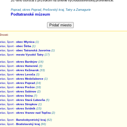
20.-teho storočia s prízvukom na umenie východoslovenskej proveniencie.
Poprad, okres Poprad, Prešovský kraj, Tatry a Zamagurie
Podtatranské múzeum
žnosti:
elax, šport -
obec Mlynica
(1)
elax, šport -
obec Štrba
(1)
elax, šport -
obec Tatranská Javorina
(1)
elax, šport -
mesto Vysoké Tatry
(17)
elax, šport -
okres Bardejov
(16)
elax, šport -
okres Humenné
(3)
elax, šport -
okres Kežmarok
(33)
elax, šport -
okres Levoča
(3)
elax, šport -
okres Medzilaborce
(1)
elax, šport -
okres Poprad
(24)
elax, šport -
okres Prešov
(18)
elax, šport -
okres Sabinov
(2)
elax, šport -
okres Snina
(7)
elax, šport -
okres Stará Ľubovňa
(5)
elax, šport -
okres Stropkov
(1)
elax, šport -
okres Svidník
(15)
elax, šport -
okres Vranov nad Topľou
(2)
elax, šport -
Banskobystrický kraj
(62)
elax, šport -
Bratislavský kraj
(66)