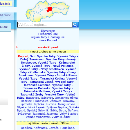
strácia
63 online
 akcie
Slovensko
Prešovský kraj
región Tatry a Zamagurie
okres Poprad
mesto Poprad
mestá a obce tohto okresu
Poprad
,
Svit
,
Vysoké Tatry
,
Vysoké Tatry -
Dolný Smokovec
,
Vysoké Tatry - Horný
Smokovec
,
Vysoké Tatry - Kežmarské
Žľaby
,
Vysoké Tatry - Nová Polianka
,
Vysoké Tatry - Nový Smokovec
,
Vysoké
Tatry - Podbanské
,
Vysoké Tatry - Starý
Smokovec
,
Vysoké Tatry - Štrbské Pleso
,
Vysoké Tatry - Tatranská Kotlina
,
Vysoké
Tatry - Tatranská Lesná
,
Vysoké Tatry -
Tatranská Lomnica
,
Vysoké Tatry -
Tatranská Polianka
,
Vysoké Tatry -
Tatranské Matliare
,
Vysoké Tatry -
Tatranské Zruby
,
Vysoké Tatry - Vyšné
Hágy
,
Batizovce
,
Gánovce
,
Gerlachov
,
Hôrka
,
Hozelec
,
Hranovnica
,
Jánovce
,
Kravany
,
Liptovská Teplička
,
Lučivná
,
Mengusovce
,
Mlynica
,
Nová Lesná
,
Spišská Teplica
,
Spišské
Bystré
,
Spišský Štiavnik
,
Štôla
,
Štrba
,
Šuňava
,
Švábovce
,
Tatranská Javorina
,
Veľký Slavkov
,
Vernár
,
Vikartovce
,
Vydrník
,
Ždiar
a
najbližšie mestá v okruhu 30 km
Dobšiná
,
Kežmarok
,
Levoča
,
Podolínec
,