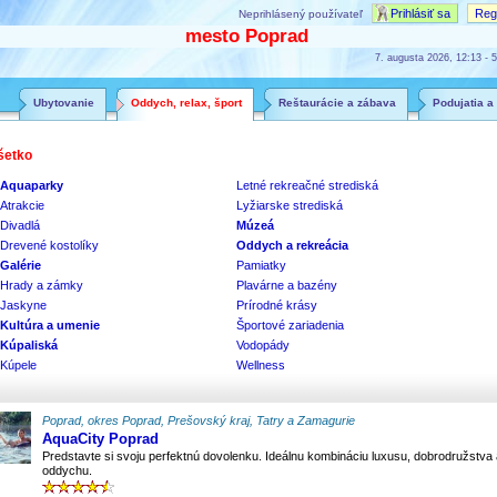
Prihlásiť sa
Regi
Neprihlásený používateľ
mesto Poprad
7. augusta 2026, 12:13 - 5
Ubytovanie
Oddych, relax, šport
Reštaurácie a zábava
Podujatia a
šetko
Aquaparky
Letné rekreačné strediská
Atrakcie
Lyžiarske strediská
Divadlá
Múzeá
Drevené kostolíky
Oddych a rekreácia
Galérie
Pamiatky
Hrady a zámky
Plavárne a bazény
Jaskyne
Prírodné krásy
Kultúra a umenie
Športové zariadenia
Kúpaliská
Vodopády
Kúpele
Wellness
Poprad, okres Poprad, Prešovský kraj, Tatry a Zamagurie
AquaCity Poprad
Predstavte si svoju perfektnú dovolenku. Ideálnu kombináciu luxusu, dobrodružstva 
oddychu.