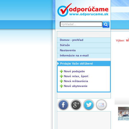
Domov - prehľad
v
Výber:
Súťaže
Nastavenia
Informácie na e-mail
Pridajte Vaše obľúbené
Nové podujatie
Nové relax, šport
Nová reštaurácia
Nové ubytovanie