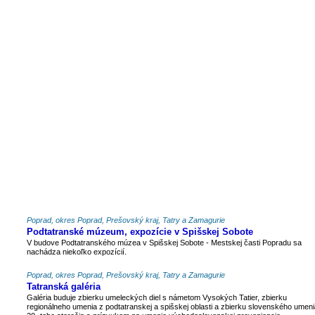
Poprad, okres Poprad, Prešovský kraj, Tatry a Zamagurie
Podtatranské múzeum, expozície v Spišskej Sobote
V budove Podtatranského múzea v Spišskej Sobote - Mestskej časti Popradu sa
nachádza niekoľko expozícií.
Poprad, okres Poprad, Prešovský kraj, Tatry a Zamagurie
Tatranská galéria
Galéria buduje zbierku umeleckých diel s námetom Vysokých Tatier, zbierku
regionálneho umenia z podtatranskej a spišskej oblasti a zbierku slovenského umeni