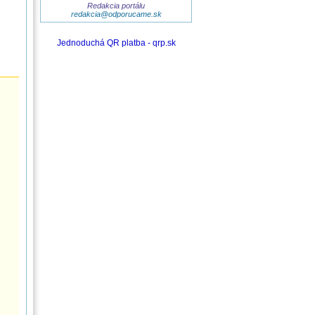
Redakcia portálu
redakcia@odporucame.sk
Jednoduchá QR platba - qrp.sk