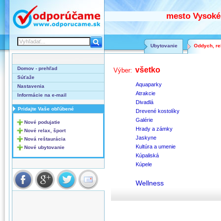
mesto Vysoké 
Ubytovanie
Oddych, rel
Domov - prehľad
všetko
Výber:
Súťaže
Aquaparky
Nastavenia
Atrakcie
Informácie na e-mail
Divadlá
Pridajte Vaše obľúbené
Drevené kostolíky
Galérie
Nové podujatie
Hrady a zámky
Nové relax, šport
Jaskyne
Nová reštaurácia
Kultúra a umenie
Nové ubytovanie
Kúpaliská
Kúpele
Wellness