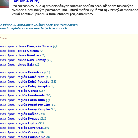
Tenisové kurty
Pre rekreantov, ako aj profesionálnych tenistov ponúka areál až osem tenisových
dvorcov s antukovým povrchom, halu, ktorú možno využívať aj v zimných mesiaco
veľkú asfaltovú plochu s tromi stenami pre jednotlivcov.
en výber 20 najzaujímavejších tipov pre Podunajsko.
žnosti nájdete v nižšie uvedených regiónoch.
žnosti:
elax, šport -
okres Dunajská Streda
(4)
elax, šport -
okres Galanta
(3)
elax, šport -
okres Komárno
(7)
elax, šport -
okres Nové Zámky
(12)
elax, šport -
okres Šaľa
(1)
elax, šport -
región Bratislava
(61)
elax, šport -
región Dolná Nitra
(11)
elax, šport -
región Dolné Považie
(13)
elax, šport -
región Dolný Zemplín
(7)
elax, šport -
región Gemer
(16)
elax, šport -
región Horehronie
(26)
elax, šport -
región Horná Nitra
(9)
elax, šport -
región Horné Považie
(32)
elax, šport -
región Horný Zemplín
(14)
elax, šport -
región Košice
(19)
elax, šport -
región Kysuce
(21)
elax, šport -
región Liptov
(31)
elax, šport -
región Novohrad
(10)
elax, šport -
región Orava
(18)
elax, šport -
región Podpoľanie
(8)