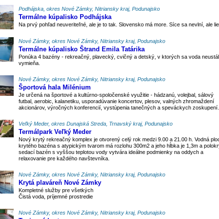
Podhájska, okres Nové Zámky, Nitriansky kraj, Podunajsko
Termálne kúpalisko Podhájska
Na prvý pohľad neuveriteľné, ale je to tak. Slovensko má more. Síce sa nevlní, ale lie
Nové Zámky, okres Nové Zámky, Nitriansky kraj, Podunajsko
Termálne kúpalisko Štrand Emila Tatárika
Ponúka 4 bazény - rekreačný, plavecký, cvičný a detský, v ktorých sa voda neustá
vymieňa.
Nové Zámky, okres Nové Zámky, Nitriansky kraj, Podunajsko
Športová hala Milénium
Je určená na športové a kultúrno-spoločenské využitie - hádzanú, volejbal, sálový
futbal, aerobic, kalanetiku, usporadúvanie koncertov, plesov, valných zhromaždení
akcionárov, výročných konferencií, vystúpenia tanečných a speváckych zoskupení.
Veľký Meder, okres Dunajská Streda, Trnavský kraj, Podunajsko
Termálpark Veľký Meder
Nový krytý rekreačný komplex je otvorený celý rok medzi 9.00 a 21.00 h. Vodná plo
krytého bazéna s atypickým tvarom má rozlohu 300m2 a jeho hĺbka je 1,3m a polokr
sedací bazén s vyššou teplotou vody vytvára ideálne podmienky na oddych a
relaxovanie pre každého navštevníka.
Nové Zámky, okres Nové Zámky, Nitriansky kraj, Podunajsko
Krytá plaváreň Nové Zámky
Kompletné služby pre všetkých
Čistá voda, príjemné prostredie
Nové Zámky, okres Nové Zámky, Nitriansky kraj, Podunajsko