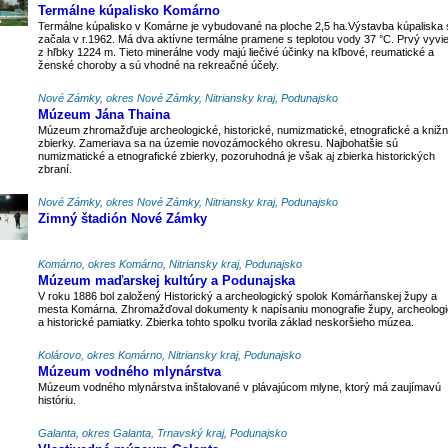
Termálne kúpalisko Komárno
Termálne kúpalisko v Komárne je vybudované na ploche 2,5 ha.Výstavba kúpaliska 
začala v r.1962. Má dva aktívne termálne pramene s teplotou vody 37 °C. Prvý vyvi
z hľbky 1224 m. Tieto minerálne vody majú liečivé účinky na kľbové, reumatické a
ženské choroby a sú vhodné na rekreačné účely.
Nové Zámky, okres Nové Zámky, Nitriansky kraj, Podunajsko
Múzeum Jána Thaina
Múzeum zhromažďuje archeologické, historické, numizmatické, etnografické a kniž
zbierky. Zameriava sa na územie novozámockého okresu. Najbohatšie sú
numizmatické a etnografické zbierky, pozoruhodná je však aj zbierka historických
zbraní.
Nové Zámky, okres Nové Zámky, Nitriansky kraj, Podunajsko
Zimný štadión Nové Zámky
Komárno, okres Komárno, Nitriansky kraj, Podunajsko
Múzeum maďarskej kultúry a Podunajska
V roku 1886 bol založený Historický a archeologický spolok Komárňanskej župy a
mesta Komárna. Zhromažďoval dokumenty k napísaniu monografie župy, archeolog
a historické pamiatky. Zbierka tohto spolku tvorila základ neskoršieho múzea.
Kolárovo, okres Komárno, Nitriansky kraj, Podunajsko
Múzeum vodného mlynárstva
Múzeum vodného mlynárstva inštalované v plávajúcom mlyne, ktorý má zaujímavú
históriu.
Galanta, okres Galanta, Trnavský kraj, Podunajsko