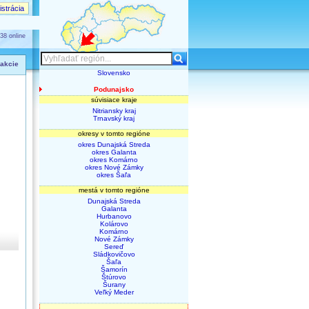
strácia
38 online
 akcie
Slovensko
Podunajsko
súvisiace kraje
Nitriansky kraj
Trnavský kraj
okresy v tomto regióne
okres Dunajská Streda
okres Galanta
okres Komárno
okres Nové Zámky
okres Šaľa
mestá v tomto regióne
Dunajská Streda
Galanta
Hurbanovo
Kolárovo
Komárno
Nové Zámky
Sereď
Sládkovičovo
Šaľa
Šamorín
Štúrovo
Šurany
Veľký Meder