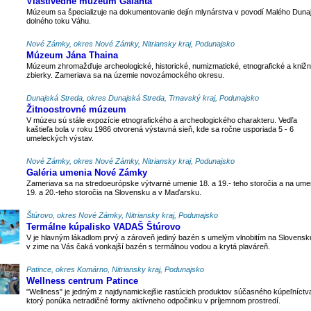
Vlastivedné múzeum Galanta
Múzeum sa špecializuje na dokumentovanie dejín mlynárstva v povodí Malého Duna
dolného toku Váhu.
Nové Zámky, okres Nové Zámky, Nitriansky kraj, Podunajsko
Múzeum Jána Thaina
Múzeum zhromažďuje archeologické, historické, numizmatické, etnografické a kniž
zbierky. Zameriava sa na územie novozámockého okresu.
Dunajská Streda, okres Dunajská Streda, Trnavský kraj, Podunajsko
Žitnoostrovné múzeum
V múzeu sú stále expozície etnografického a archeologického charakteru. Vedľa
kaštieľa bola v roku 1986 otvorená výstavná sieň, kde sa ročne usporiada 5 - 6
umeleckých výstav.
Nové Zámky, okres Nové Zámky, Nitriansky kraj, Podunajsko
Galéria umenia Nové Zámky
Zameriava sa na stredoeurópske výtvarné umenie 18. a 19.- teho storočia a na ume
19. a 20.-teho storočia na Slovensku a v Maďarsku.
Štúrovo, okres Nové Zámky, Nitriansky kraj, Podunajsko
Termálne kúpalisko VADAŠ Štúrovo
V je hlavným lákadlom prvý a zároveň jediný bazén s umelým vlnobitím na Slovensk
v zime na Vás čaká vonkajší bazén s termálnou vodou a krytá plaváreň.
Patince, okres Komárno, Nitriansky kraj, Podunajsko
Wellness centrum Patince
"Wellness" je jedným z najdynamickejšie rastúcich produktov súčasného kúpeľníctv
ktorý ponúka netradičné formy aktívneho odpočinku v príjemnom prostredí.