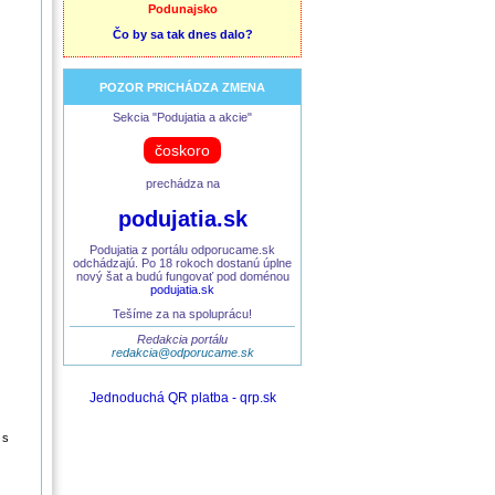
Podunajsko
Čo by sa tak dnes dalo?
POZOR PRICHÁDZA ZMENA
Sekcia "Podujatia a akcie"
čoskoro
prechádza na
podujatia.sk
Podujatia z portálu odporucame.sk
odchádzajú. Po 18 rokoch dostanú úplne
nový šat a budú fungovať pod doménou
podujatia.sk
Tešíme za na spoluprácu!
Redakcia portálu
redakcia@odporucame.sk
Jednoduchá QR platba - qrp.sk
 s