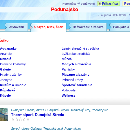
Prihlásiť sa
Regi
Neprihlásený používateľ
Podunajsko
7. augusta 2026, 06:05 - 7
Ubytovanie
Oddych, relax, šport
Reštaurácie a zábava
Podujatia a
šetko
Aquaparky
Letné rekreačné strediská
Atrakcie
Lyžiarske strediská
Divadlá
Múzeá
Drevené kostolíky
Oddych a rekreácia
Galérie
Pamiatky
Hrady a zámky
Plavárne a bazény
Jaskyne
Prírodné krásy
Kultúra a umenie
Športové zariadenia
Kúpaliská
Vodopády
Kúpele
Wellness
Dunajská Streda, okres Dunajská Streda, Trnavský kraj, Podunajsko
Thermalpark Dunajská Streda
Sereď, okres Galanta, Trnavský kraj, Podunajsko