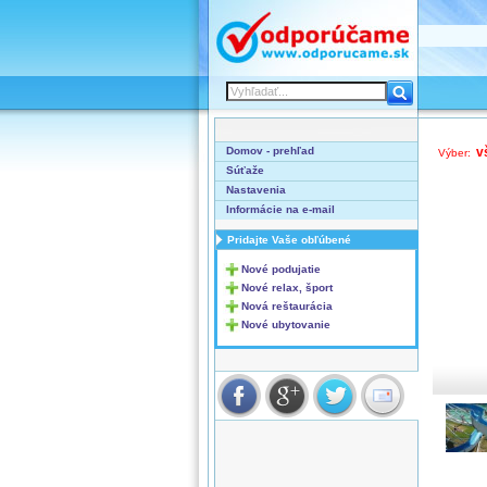
Domov - prehľad
v
Výber:
Súťaže
Nastavenia
Informácie na e-mail
Pridajte Vaše obľúbené
Nové podujatie
Nové relax, šport
Nová reštaurácia
Nové ubytovanie